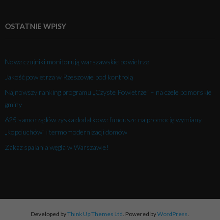
OSTATNIE WPISY
Nowe czujniki monitorują warszawskie powietrze
Jakość powietrza w Rzeszowie pod kontrolą
Najnowszy ranking programu „Czyste Powietrze” – na czele pomorskie
gminy
625 samorządów zyska dodatkowe fundusze na promocję wymiany
„kopciuchów” i termomodernizacji domów
Zakaz spalania węgla w Warszawie!
Developed by
Think Up Themes Ltd
. Powered by
WordPress
.