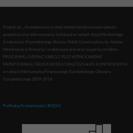
Projekt pn. „Kompleksowy rozwój metod monitorowania jakości
powietrza oraz informowania i edukacji w ramach Stacji Monitoringu
Środowiska Przyrodniczego Różany Potok Uniwersytetu im. Adama
Mickiewicza w Poznaniu” realizowany jest przy wsparciu środków
PROGRAMU OPERACYJNEGO PL03 WZMOCNIENIE
MONITORINGU ŚRODOWISKA ORAZ DZIAŁAŃ KONTROLNYCH
w ramach Mechanizmu Finansowego Europejskiego Obszaru
Gospodarczego 2009-2014.
Polityka Prywatności i RODO