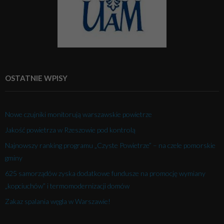
OSTATNIE WPISY
Nowe czujniki monitorują warszawskie powietrze
Jakość powietrza w Rzeszowie pod kontrolą
Najnowszy ranking programu „Czyste Powietrze” – na czele pomorskie
gminy
625 samorządów zyska dodatkowe fundusze na promocję wymiany
„kopciuchów” i termomodernizacji domów
Zakaz spalania węgla w Warszawie!