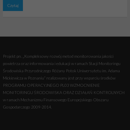
Czytaj
Projekt pn. „Kompleksowy rozwój metod monitorowania jakości
powietrza oraz informowania i edukacji w ramach Stacji Monitoringu
Środowiska Przyrodniczego Różany Potok Uniwersytetu im. Adama
Mickiewicza w Poznaniu” realizowany jest przy wsparciu środków
PROGRAMU OPERACYJNEGO PL03 WZMOCNIENIE
MONITORINGU ŚRODOWISKA ORAZ DZIAŁAŃ KONTROLNYCH
w ramach Mechanizmu Finansowego Europejskiego Obszaru
Gospodarczego 2009-2014.