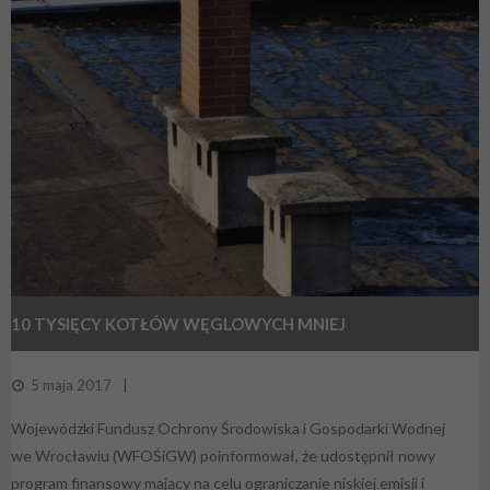
10 TYSIĘCY KOTŁÓW WĘGLOWYCH MNIEJ
5 maja 2017
Wojewódzki Fundusz Ochrony Środowiska i Gospodarki Wodnej
we Wrocławiu (WFOŚiGW) poinformował, że udostępnił nowy
program finansowy mający na celu ograniczanie niskiej emisji i