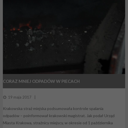
CORAZ MNIEJ ODPADÓW W PIECACH
19 maja 2017
Krakowska straż miejska podsumowała kontrole spalania
odpadów – poinformował krakowski magistrat. Jak podał Urząd
Miasta Krakowa, strażnicy miejscy, w okresie od 1 października