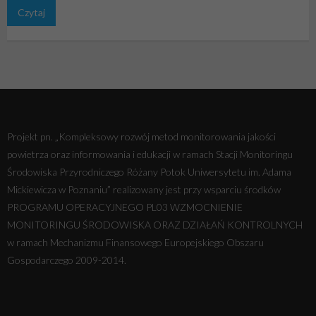
Czytaj
Projekt pn. „Kompleksowy rozwój metod monitorowania jakości
powietrza oraz informowania i edukacji w ramach Stacji Monitoringu
Środowiska Przyrodniczego Różany Potok Uniwersytetu im. Adama
Mickiewicza w Poznaniu” realizowany jest przy wsparciu środków
PROGRAMU OPERACYJNEGO PL03 WZMOCNIENIE
MONITORINGU ŚRODOWISKA ORAZ DZIAŁAŃ KONTROLNYCH
w ramach Mechanizmu Finansowego Europejskiego Obszaru
Gospodarczego 2009-2014.