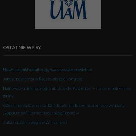
OSTATNIE WPISY
Nowe czujniki monitorują warszawskie powietrze
Jakość powietrza w Rzeszowie pod kontrolą
Najnowszy ranking programu „Czyste Powietrze” – na czele pomorskie
gminy
625 samorządów zyska dodatkowe fundusze na promocję wymiany
„kopciuchów” i termomodernizacji domów
Zakaz spalania węgla w Warszawie!