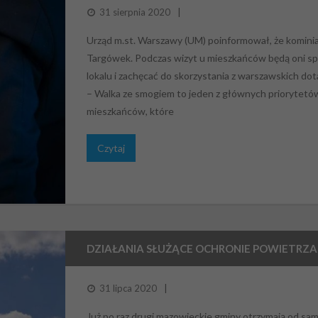
31 sierpnia 2020
Urząd m.st. Warszawy (UM) poinformował, że kominia
Targówek. Podczas wizyt u mieszkańców będą oni s
lokalu i zachęcać do skorzystania z warszawskich dot
– Walka ze smogiem to jeden z głównych priorytetó
mieszkańców, które
Czytaj
DZIAŁANIA SŁUŻĄCE OCHRONIE POWIETRZA
31 lipca 2020
Już po raz drugi mazowieckie gminy otrzymają od sa