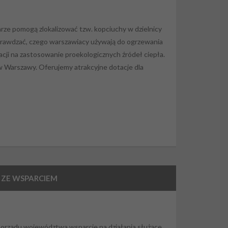
rze pomogą zlokalizować tzw. kopciuchy w dzielnicy
prawdzać, czego warszawiacy używają do ogrzewania
acji na zastosowanie proekologicznych źródeł ciepła.
w Warszawy. Oferujemy atrakcyjne dotacje dla
 ZE WSPARCIEM
morządu województwa wsparcie na działania służące