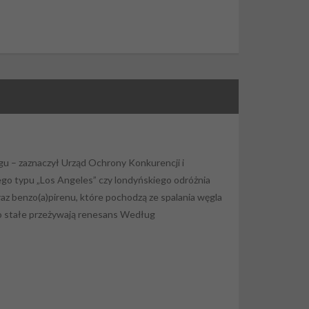
u – zaznaczył Urząd Ochrony Konkurencji i
go typu „Los Angeles” czy londyńskiego odróżnia
az benzo(a)pirenu, które pochodzą ze spalania węgla
wo stałe przeżywają renesans Według