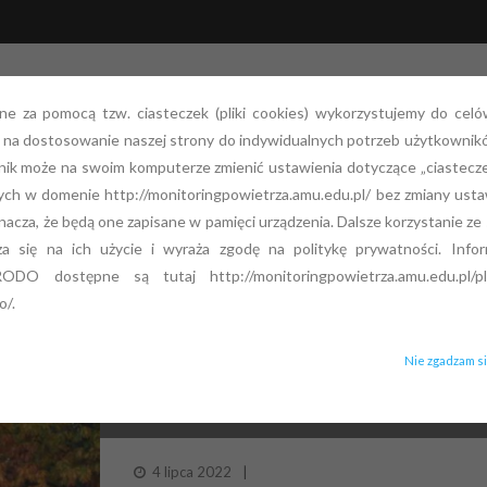
ane za pomocą tzw. ciasteczek (pliki cookies) wykorzystujemy do celó
ż na dostosowanie naszej strony do indywidualnych potrzeb użytkownik
g powietrza
Aktualności
Zamówienia Publiczne
ik może na swoim komputerze zmienić ustawienia dotyczące „ciasteczek
ych w domenie http://monitoringpowietrza.amu.edu.pl/ bez zmiany usta
nacza, że będą one zapisane w pamięci urządzenia. Dalsze korzystanie ze 
/
POSTS TAGGED:
NISKA EMISJA
a się na ich użycie i wyraża zgodę na politykę prywatności. Inform
TAG ARCHIVES:
NISKA EMISJA
ODO dostępne są tutaj http://monitoringpowietrza.amu.edu.pl/pl/k
o/.
Nie zgadzam s
625 SAMORZĄDÓW ZYSKA DODATKOWE FU
„KOPCIUCHÓW” I TERMOMODERNIZACJI D
4 lipca 2022