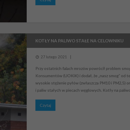
KOTŁY NA PALIWO STAŁE NA CELOWNIKU
27 lutego 2021
Przy ostatnich falach mrozów powrócił problem smog
Konsumentów (UOKiK) i dodał, że „nasz smog” od te
wysokie stężenie pyłów (zwłaszcza PM10 i PM2,5) or
i paliw stałych w piecach węglowych. Kotły na pali
Czytaj