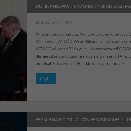
DOFINANSOWANIE WYMIANY ŹRÓDEŁ CIEPŁA
30 września 2020
W jeleniogórskim Biurze Wojewódzkiego Funduszu 
Wrocławiu (WFOŚiGW) podpisana została umowa, na 
WFOŚiGW ponad 716 tys. zł. Jak zaznacza WFOŚiGW,
dla mieszkańców, dzięki nim uda się wymienić 147 p
podpisali Anna Korneć-Bartkiewicz, pełnomocnik
Czytaj
WYMIANA KOPCIUCHÓW W WARSZAWIE – 