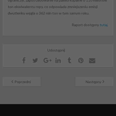
ograniczyć zapotrzebowanie na paliwa kopalne o 110 milionów
ton ekwiwalentu ropy, co odpowiada zmniejszeniu emisji
dwutlenku węgla o 362 mln ton w tym samym roku.
Raport dostępny
tutaj
.
Udostępnij
Poprzedni
Następny