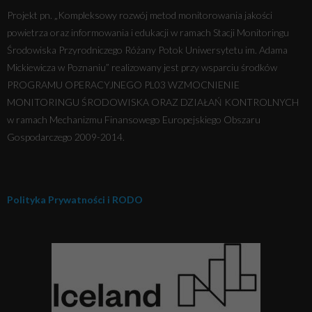
Projekt pn. „Kompleksowy rozwój metod monitorowania jakości
powietrza oraz informowania i edukacji w ramach Stacji Monitoringu
Środowiska Przyrodniczego Różany Potok Uniwersytetu im. Adama
Mickiewicza w Poznaniu” realizowany jest przy wsparciu środków
PROGRAMU OPERACYJNEGO PL03 WZMOCNIENIE
MONITORINGU ŚRODOWISKA ORAZ DZIAŁAŃ KONTROLNYCH
w ramach Mechanizmu Finansowego Europejskiego Obszaru
Gospodarczego 2009-2014.
Polityka Prywatności i RODO