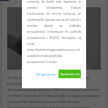
oznacza, że będą one zapisane w
pamięci urządzenia. Dalsze
korzystanie ze strony oznacza, że
użytkownik zgadza się na ich użycie i
wyraża zgodę na politykę
prywatności. Informacje nt. polityki
prywatności i RODO dostępne są
tutaj
http://monitoringpowietrza.amu.ed
u.pl/pl/kontakt/polityka-
prywatnosci-i-rodo/.
Zgadzam się
Nie zgadzam się
15 marca br. Europejska Agencja Środowiska (European
Environment Agency – EEA) opublikowała raport pt.
„Renewable energy in Europe 2016: recent growth and knock-
on effects”, który można tłumaczyć jako „Energia odnawialna w
Europie 2016: Niedawny wzrost i efekty domina”.
W materiale przedstawiony został rozwój wykorzystania